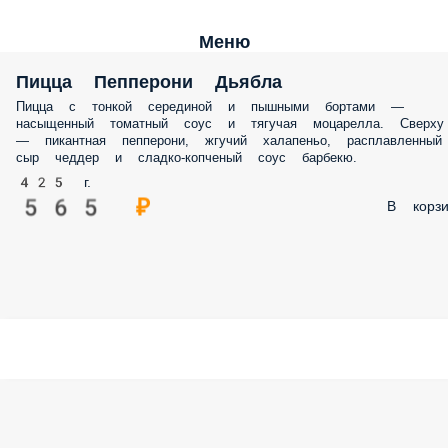
Меню
Пицца Пепперони Дьябла
Пицца с тонкой серединой и пышными бортами —
насыщенный томатный соус и тягучая моцарелла. Сверху
— пикантная пепперони, жгучий халапеньо, расплавленный
сыр чеддер и сладко-копченый соус барбекю.
425 г.
565 ₽
В корзи