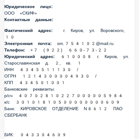
Юридическое лицо:
ООО «СКИФ»
Контактные данные:
Фактический адрес:
г. Киров, ул. Воровского, 10
Электронная почта:
sm.754102@mail.ru
Телефон:
+7 (922) 660-73-22
Юридический адрес:
610008 г. Киров, ул. Старославянская
д. 2, кв. 1
ИНН 4345511130 / ОГРН 1214300004930 / КПП 434501001
Банковские реквизиты:
р/сч 40702810227000005984
к/с 30101810500000000609
Банк: КИРОВСКОЕ ОТДЕЛЕНИЕ N8612 ПАО СБЕРБАНК
БИК: 043304609
Контактный номер:
+7 (922) 660-73-22
Реквизиты